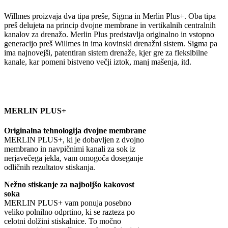
Willmes proizvaja dva tipa preše, Sigma in Merlin Plus+. Oba tipa
preš delujeta na princip dvojne membrane in vertikalnih centralnih
kanalov za drenažo. Merlin Plus predstavlja originalno in vstopno
generacijo preš Willmes in ima kovinski drenažni sistem. Sigma pa
ima najnovejši, patentiran sistem drenaže, kjer gre za fleksibilne
kanale, kar pomeni bistveno večji iztok, manj mašenja, itd.
MERLIN PLUS+
Originalna tehnologija dvojne membrane
MERLIN PLUS+, ki je dobavljen z dvojno
membrano in navpičnimi kanali za sok iz
nerjavečega jekla, vam omogoča doseganje
odličnih rezultatov stiskanja.
Nežno stiskanje za najboljšo kakovost
soka
MERLIN PLUS+ vam ponuja posebno
veliko polnilno odprtino, ki se razteza po
celotni dolžini stiskalnice. To močno