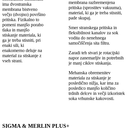
membrana razbremenjena
ima dvostranska
pritiska (sprostitev vakuuma),
membrana bistveno
material, ki ga je treba stisniti,
večjo (dvojno) površino
pade skupaj.
pritiska. Fizikalno to
pomeni manjšo porabo
Smer stranskega pritiska in
tlaka in manjšo
fleksibilnost kanalov za sok
stiskanje materiala, ki
vodita do nenehnega
ga je treba stisniti, pri
samočiščenja sita filtra.
enaki sili, ki
enakomerno deluje na
Zaradi teh stvari je rotacijski
material za stiskanje z
napor zanemarljiv in potrebnih
vseh strani.
je manj ciklov stiskanja.
Mehanska obremenitev
materiala za stiskanje je
posledično nižja, kar ima za
posledico manjšo količino
trdnih delcev in večji izkoristek
soka vrhunske kakovosti.
SIGMA & MERLIN PLUS+