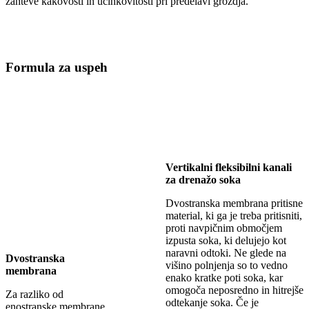
zahteve kakovosti in učinkovitosti pri predelavi grozdja.
Formula za uspeh
Vertikalni fleksibilni kanali
za drenažo soka
Dvostranska membrana pritisne
material, ki ga je treba pritisniti,
proti navpičnim območjem
izpusta soka, ki delujejo kot
naravni odtoki. Ne glede na
Dvostranska
višino polnjenja so to vedno
membrana
enako kratke poti soka, kar
omogoča neposredno in hitrejše
Za razliko od
odtekanje soka. Če je
enostranske membrane