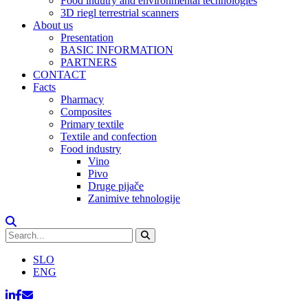
Food indutry and environmental technologies
3D riegl terrestrial scanners
About us
Presentation
BASIC INFORMATION
PARTNERS
CONTACT
Facts
Pharmacy
Composites
Primary textile
Textile and confection
Food industry
Vino
Pivo
Druge pijače
Zanimive tehnologije
SLO
ENG