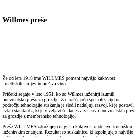
Willmes preše
Že od leta 1918 ime WILLMES pomeni najvišjo kakovost
kmetijskih strojev in preš za vino.
Pričetki segajo v leto 1951, ko so Willmes inženirji izumili
pnevmatsko prešo za grozdje. Z naraščajočo specializacijo na
področju tehnologije stiskanja je sledil nadaljnji razvoj, ki je postavil
»zlati standard«, ki je v veljavi še danes z zasnovo pnevmatskih preš
za grozdje z membransko tehnologijo.
Preše WILLMES združujejo najvišjo kakovost obdelave z nemškim
inženirskim znanjem. Rezultat so stiskalnice, ki izpolnjujejo najvišje