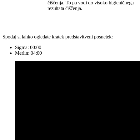
čiščenja. To pa vodi do visoko higieničnega
rezultata čiščenja.
Spodaj si lahko ogledate kratek predstavitveni posnetek:
Sigma: 00:00
Merlin: 04:00