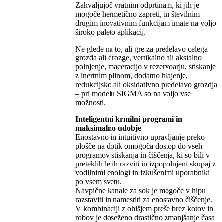
Zahvaljujoč vratnim odprtinam, ki jih je
mogoče hermetično zapreti, in številnim
drugim inovativnim funkcijam imate na voljo
široko paleto aplikacij.
Ne glede na to, ali gre za predelavo celega
grozda ali drozge, vertikalno ali aksialno
polnjenje, maceracijo v rezervoarju, stiskanje
z inertnim plinom, dodatno hlajenje,
redukcijsko ali oksidativno predelavo grozdja
– pri modelu SIGMA so na voljo vse
možnosti.
Inteligentni krmilni programi in
maksimalno udobje
Enostavno in intuitivno upravljanje preko
plošče na dotik omogoča dostop do vseh
programov stiskanja in čiščenja, ki so bili v
preteklih letih razviti in izpopolnjeni skupaj z
vodilnimi enologi in izkušenimi uporabniki
po vsem svetu.
Navpične kanale za sok je mogoče v hipu
razstaviti in namestiti za enostavno čiščenje.
V kombinaciji z ohišjem preše brez kotov in
robov je doseženo drastično zmanjšanje časa