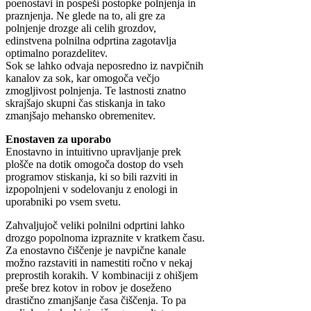
poenostavi in pospeši postopke polnjenja in
praznjenja. Ne glede na to, ali gre za
polnjenje drozge ali celih grozdov,
edinstvena polnilna odprtina zagotavlja
optimalno porazdelitev.
Sok se lahko odvaja neposredno iz navpičnih
kanalov za sok, kar omogoča večjo
zmogljivost polnjenja. Te lastnosti znatno
skrajšajo skupni čas stiskanja in tako
zmanjšajo mehansko obremenitev.
Enostaven za uporabo
Enostavno in intuitivno upravljanje prek
plošče na dotik omogoča dostop do vseh
programov stiskanja, ki so bili razviti in
izpopolnjeni v sodelovanju z enologi in
uporabniki po vsem svetu.
Zahvaljujoč veliki polnilni odprtini lahko
drozgo popolnoma izpraznite v kratkem času.
Za enostavno čiščenje je navpične kanale
možno razstaviti in namestiti ročno v nekaj
preprostih korakih. V kombinaciji z ohišjem
preše brez kotov in robov je doseženo
drastično zmanjšanje časa čiščenja. To pa