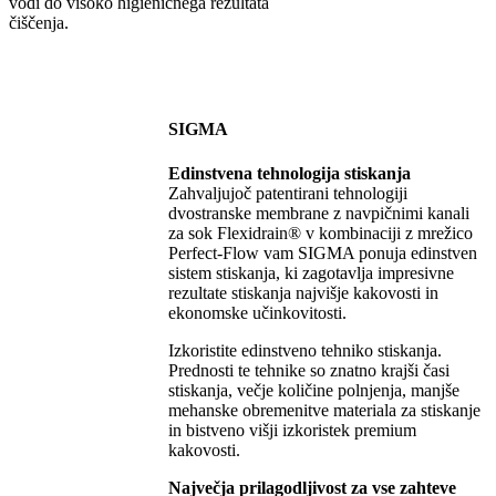
vodi do visoko higieničnega rezultata
čiščenja.
SIGMA
Edinstvena tehnologija stiskanja
Zahvaljujoč patentirani tehnologiji
dvostranske membrane z navpičnimi kanali
za sok Flexidrain® v kombinaciji z mrežico
Perfect-Flow vam SIGMA ponuja edinstven
sistem stiskanja, ki zagotavlja impresivne
rezultate stiskanja najvišje kakovosti in
ekonomske učinkovitosti.
Izkoristite edinstveno tehniko stiskanja.
Prednosti te tehnike so znatno krajši časi
stiskanja, večje količine polnjenja, manjše
mehanske obremenitve materiala za stiskanje
in bistveno višji izkoristek premium
kakovosti.
Največja prilagodljivost za vse zahteve