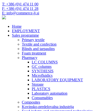
T: +386 (0)1 474 11 00
F: +386 (0)1 474 11 28
E: info@commerce-lj.si
Home
EMPLOYMENT
Sales programme
Primary textile
Textile and confection
Blinds and tarpaulins
Foam treatment
Pharmacy
LC COLUMNS
GC columns
SYNTHESIS
Microfluidics
LABORATORY EQUIPMENT
Storage
PLASTICS
Laboratory automation
Consumables
Composites
Kovinsko-predelovalna industrija