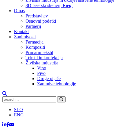
Živilska industrija in okoljevarstvene tehnologije
3D laserski skenerji Riegl
O nas
Predstavitev
Osnovni podatki
Partnerji
Kontakt
Zanimivosti
Farmacija
Kompoziti
Primarni tekstil
Tekstil in konfekcija
Živilska industrija
Vino
Pivo
Druge pijače
Zanimive tehnologije
SLO
ENG