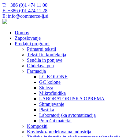
T: +386 (0)1 474 11 00
F: +386 (0)1 474 11 28
E: info@commerce-lj.si
Domov
Zaposlovanje
Prodajni programi
Primarni tekstil
Tekstil in konfekcija
Senčila in ponjave
Obdelava pen
Farmacija
LC KOLONE
GC kolone
Sinteza
Mikrofluidika
LABORATORIJSKA OPREMA
Shranjevanje
Plastika
Laboratorijska avtomatizacija
Potrošni material
Kompoziti
Kovinsko-predelovalna industrija