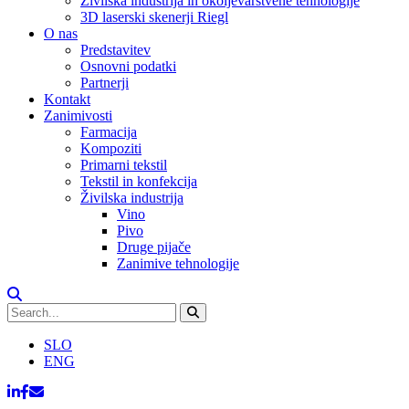
Živilska industrija in okoljevarstvene tehnologije
3D laserski skenerji Riegl
O nas
Predstavitev
Osnovni podatki
Partnerji
Kontakt
Zanimivosti
Farmacija
Kompoziti
Primarni tekstil
Tekstil in konfekcija
Živilska industrija
Vino
Pivo
Druge pijače
Zanimive tehnologije
SLO
ENG