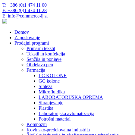
T: +386 (0)1 474 11 00
F: +386 (0)1 474 11 28
E: info@commerce-lj.si
Domov
Zaposlovanje
Prodajni programi
Primarni tekstil
Tekstil in konfekcija
Senčila in ponjave
Obdelava pen
Farmacija
LC KOLONE
GC kolone
Sinteza
Mikrofluidika
LABORATORIJSKA OPREMA
Shranjevanje
Plastika
Laboratorijska avtomatizacija
Potrošni material
Kompoziti
Kovinsko-predelovalna industrija