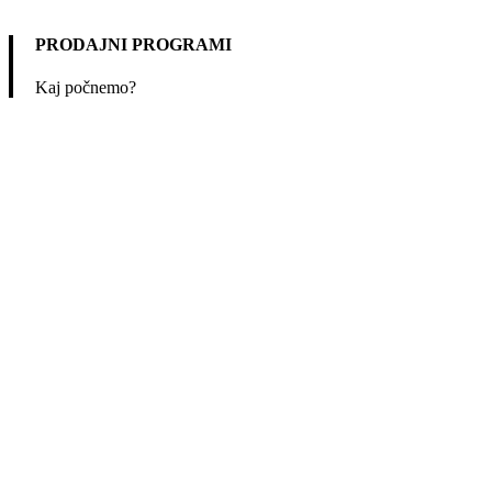
PRODAJNI PROGRAMI
Kaj počnemo?
Bogate izkušnje na področju obdelave pen in svetovanje pri
raznovrstnih rešitvah na področjih rezanja pen, gum, kavčuka,
neoprena, plute. Prav tako pri pakiranju blokov iz pen, vzmetnic in
raznih rezanih izdelkov iz mehkih pen in sistemov ter naprav za
zorenje in skladiščenje velikih in malih blokov pen.