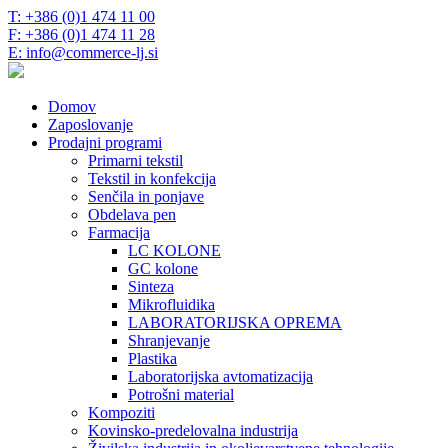
T: +386 (0)1 474 11 00
F: +386 (0)1 474 11 28
E: info@commerce-lj.si
Domov
Zaposlovanje
Prodajni programi
Primarni tekstil
Tekstil in konfekcija
Senčila in ponjave
Obdelava pen
Farmacija
LC KOLONE
GC kolone
Sinteza
Mikrofluidika
LABORATORIJSKA OPREMA
Shranjevanje
Plastika
Laboratorijska avtomatizacija
Potrošni material
Kompoziti
Kovinsko-predelovalna industrija