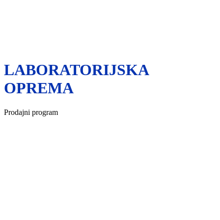
LABORATORIJSKA
OPREMA
Prodajni program
Podjetje OHAUS že od leta 1907, ko sta ga ustanovila Gustav in
Karl Ohaus, ponuja varne, natančne in zanesljive tehtnice,
analitične instrumente in laboratorijsko opremo.
Razvijali so se
skupaj z industrijami, ki jim služijo, in zagotavljajo, da ne le
izpolnjujejo njihove današnje potrebe, ampak tudi predvidevajo