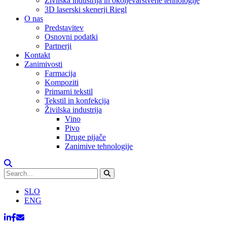
Živilska industrija in okoljevarstvene tehnologije
3D laserski skenerji Riegl
O nas
Predstavitev
Osnovni podatki
Partnerji
Kontakt
Zanimivosti
Farmacija
Kompoziti
Primarni tekstil
Tekstil in konfekcija
Živilska industrija
Vino
Pivo
Druge pijače
Zanimive tehnologije
SLO
ENG