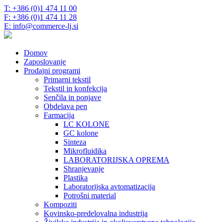
T: +386 (0)1 474 11 00
F: +386 (0)1 474 11 28
E: info@commerce-lj.si
Domov
Zaposlovanje
Prodajni programi
Primarni tekstil
Tekstil in konfekcija
Senčila in ponjave
Obdelava pen
Farmacija
LC KOLONE
GC kolone
Sinteza
Mikrofluidika
LABORATORIJSKA OPREMA
Shranjevanje
Plastika
Laboratorijska avtomatizacija
Potrošni material
Kompoziti
Kovinsko-predelovalna industrija