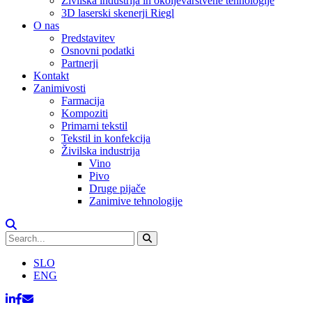
Živilska industrija in okoljevarstvene tehnologije
3D laserski skenerji Riegl
O nas
Predstavitev
Osnovni podatki
Partnerji
Kontakt
Zanimivosti
Farmacija
Kompoziti
Primarni tekstil
Tekstil in konfekcija
Živilska industrija
Vino
Pivo
Druge pijače
Zanimive tehnologije
SLO
ENG