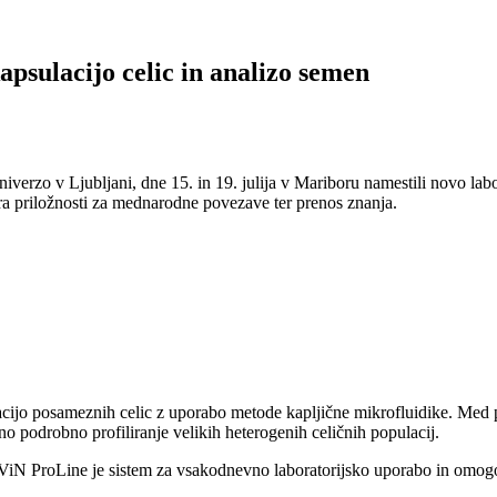
psulacijo celic in analizo semen
rzo v Ljubljani, dne 15. in 19. julija v Mariboru namestili novo labo
ra priložnosti za mednarodne povezave ter prenos znanja.
cijo posameznih celic z uporabo metode kapljične mikrofluidike. Med 
 podrobno profiliranje velikih heterogenih celičnih populacij.
ARViN ProLine je sistem za vsakodnevno laboratorijsko uporabo in omogo