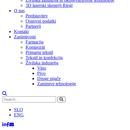
Živilska industrija in okoljevarstvene tehnologije
3D laserski skenerji Riegl
O nas
Predstavitev
Osnovni podatki
Partnerji
Kontakt
Zanimivosti
Farmacija
Kompoziti
Primarni tekstil
Tekstil in konfekcija
Živilska industrija
Vino
Pivo
Druge pijače
Zanimive tehnologije
SLO
ENG