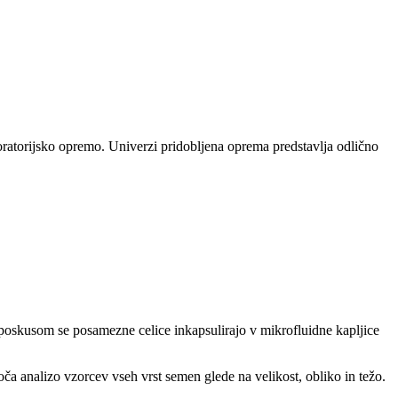
ratorijsko opremo. Univerzi pridobljena oprema predstavlja odlično
poskusom se posamezne celice inkapsulirajo v mikrofluidne kapljice
ča analizo vzorcev vseh vrst semen glede na velikost, obliko in težo.