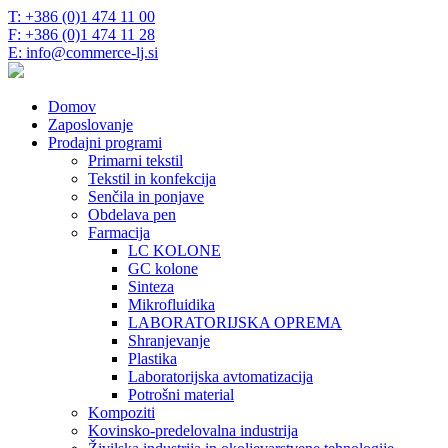
T: +386 (0)1 474 11 00
F: +386 (0)1 474 11 28
E: info@commerce-lj.si
Domov
Zaposlovanje
Prodajni programi
Primarni tekstil
Tekstil in konfekcija
Senčila in ponjave
Obdelava pen
Farmacija
LC KOLONE
GC kolone
Sinteza
Mikrofluidika
LABORATORIJSKA OPREMA
Shranjevanje
Plastika
Laboratorijska avtomatizacija
Potrošni material
Kompoziti
Kovinsko-predelovalna industrija