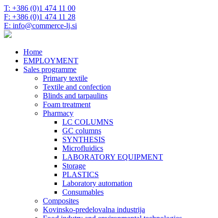
T: +386 (0)1 474 11 00
F: +386 (0)1 474 11 28
E: info@commerce-lj.si
Home
EMPLOYMENT
Sales programme
Primary textile
Textile and confection
Blinds and tarpaulins
Foam treatment
Pharmacy
LC COLUMNS
GC columns
SYNTHESIS
Microfluidics
LABORATORY EQUIPMENT
Storage
PLASTICS
Laboratory automation
Consumables
Composites
Kovinsko-predelovalna industrija