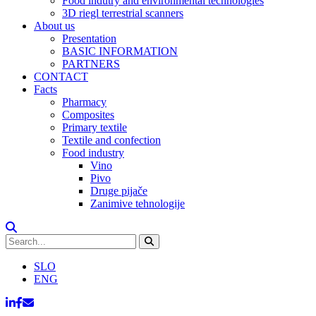
Food indutry and environmental technologies
3D riegl terrestrial scanners
About us
Presentation
BASIC INFORMATION
PARTNERS
CONTACT
Facts
Pharmacy
Composites
Primary textile
Textile and confection
Food industry
Vino
Pivo
Druge pijače
Zanimive tehnologije
SLO
ENG