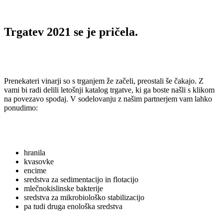
Trgatev 2021 se je pričela.
Prenekateri vinarji so s trganjem že začeli, preostali še čakajo. Z
vami bi radi delili letošnji katalog trgatve, ki ga boste našli s klikom
na povezavo spodaj. V sodelovanju z našim partnerjem vam lahko
ponudimo:
hranila
kvasovke
encime
sredstva za sedimentacijo in flotacijo
mlečnokislinske bakterije
sredstva za mikrobiološko stabilizacijo
pa tudi druga enološka sredstva