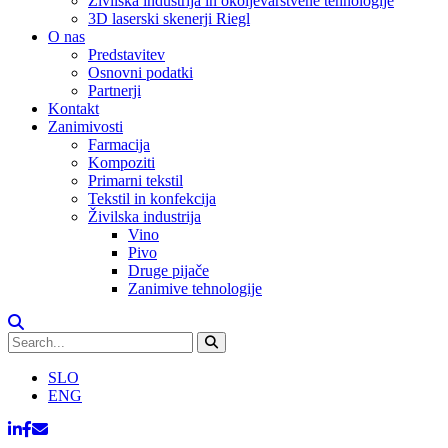
Živilska industrija in okoljevarstvene tehnologije
3D laserski skenerji Riegl
O nas
Predstavitev
Osnovni podatki
Partnerji
Kontakt
Zanimivosti
Farmacija
Kompoziti
Primarni tekstil
Tekstil in konfekcija
Živilska industrija
Vino
Pivo
Druge pijače
Zanimive tehnologije
SLO
ENG