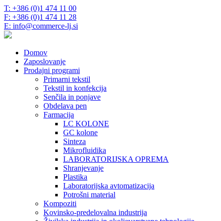
T: +386 (0)1 474 11 00
F: +386 (0)1 474 11 28
E: info@commerce-lj.si
Domov
Zaposlovanje
Prodajni programi
Primarni tekstil
Tekstil in konfekcija
Senčila in ponjave
Obdelava pen
Farmacija
LC KOLONE
GC kolone
Sinteza
Mikrofluidika
LABORATORIJSKA OPREMA
Shranjevanje
Plastika
Laboratorijska avtomatizacija
Potrošni material
Kompoziti
Kovinsko-predelovalna industrija