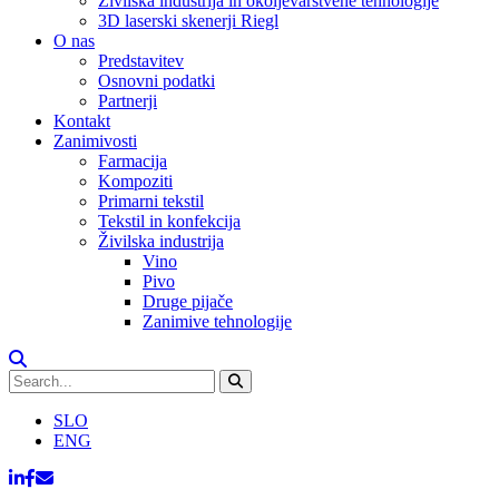
Živilska industrija in okoljevarstvene tehnologije
3D laserski skenerji Riegl
O nas
Predstavitev
Osnovni podatki
Partnerji
Kontakt
Zanimivosti
Farmacija
Kompoziti
Primarni tekstil
Tekstil in konfekcija
Živilska industrija
Vino
Pivo
Druge pijače
Zanimive tehnologije
SLO
ENG