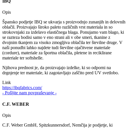
IBQ
Opis
Špansko podjetje IBQ se ukvarja s proizvodnjo zunanjih in delovnih
oblačil. Proizvajajo široko paleto različnih vrst materiala in so
strokovnjaki za izdelavo elastičnega blaga. Ponujamo vam blago, ki
se razteza bodisi samo v eno strani ali v obe smeri, tkanine z
dvojnim tkanjem za visoko zmogljiva oblačila ter številne druge. V
naši ponudbi lahko najdete tudi številne ojačitvene materiale
(cordure), materiale za športna oblačila, pletene in reciklirane
materiale ter softshelle.
Njihova prednost je, da proizvajajo izdelke, ki so odporni na
drgnjenje ter materiale, ki zagotavljajo zaščito pred UV svetlobo.
Link
https://ibqfabrics.com/
- Pošljite nam povpraševanje -
C.F. WEBER
Opis
C.F. Weber GmbH, Spitzkunnersdorf, Nemčija je podjetje, ki