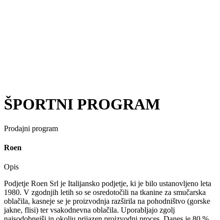
ŠPORTNI PROGRAM
Prodajni program
Roen
Opis
Podjetje Roen Srl je Italijansko podjetje, ki je bilo ustanovljeno leta
1980. V zgodnjih letih so se osredotočili na tkanine za smučarska
oblačila, kasneje se je proizvodnja razširila na pohodništvo (gorske
jakne, flisi) ter vsakodnevna oblačila. Uporabljajo zgolj
najsodobnejši in okolju prijazen proizvodni proces. Danes je 80 %