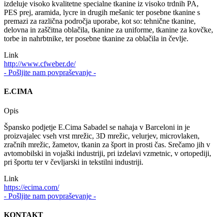
izdeluje visoko kvalitetne specialne tkanine iz visoko trdnih PA,
PES prej, aramida, lycre in drugih mešanic ter posebne tkanine s
premazi za različna področja uporabe, kot so: tehnične tkanine,
delovna in zaščitna oblačila, tkanine za uniforme, tkanine za kovčke,
torbe in nahrbtnike, ter posebne tkanine za oblačila in čevlje.
Link
http://www.cfweber.de/
- Pošljite nam povpraševanje -
E.CIMA
Opis
Špansko podjetje E.Cima Sabadel se nahaja v Barceloni in je
proizvajalec vseh vrst mrežic, 3D mrežic, velurjev, microvlaken,
zračnih mrežic, žametov, tkanin za šport in prosti čas. Srečamo jih v
avtomobilski in vojaški industriji, pri izdelavi vzmetnic, v ortopediji,
pri športu ter v čevljarski in tekstilni industriji.
Link
https://ecima.com/
- Pošljite nam povpraševanje -
KONTAKT