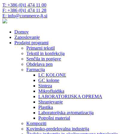
T: +386 (0)1 474 11 00
F: +386 (0)1 474 11 28
E: info@commerce-lj.si
Domov
Zaposlovanje
Prodajni programi
Primarni tekstil
Tekstil in konfekcija
Senčila in ponjave
Obdelava pen
Farmacija
LC KOLONE
GC kolone
Sinteza
Mikrofluidika
LABORATORIJSKA OPREMA
Shranjevanje
Plastika
Laboratorijska avtomatizacija
Potrošni material
Kompoziti
Kovinsko-predelovalna industrija