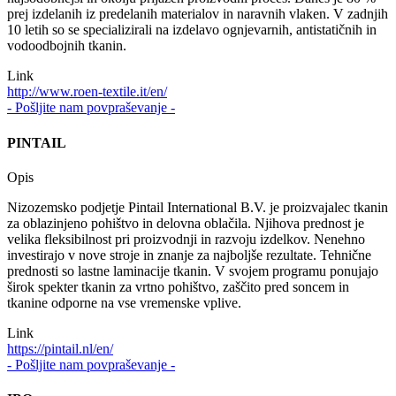
prej izdelanih iz predelanih materialov in naravnih vlaken. V zadnjih
10 letih so se specializirali na izdelavo ognjevarnih, antistatičnih in
vodoodbojnih tkanin.
Link
http://www.roen-textile.it/en/
- Pošljite nam povpraševanje -
PINTAIL
Opis
Nizozemsko podjetje Pintail International B.V. je proizvajalec tkanin
za oblazinjeno pohištvo in delovna oblačila. Njihova prednost je
velika fleksibilnost pri proizvodnji in razvoju izdelkov. Nenehno
investirajo v nove stroje in znanje za najboljše rezultate. Tehnične
prednosti so lastne laminacije tkanin. V svojem programu ponujajo
širok spekter tkanin za vrtno pohištvo, zaščito pred soncem in
tkanine odporne na vse vremenske vplive.
Link
https://pintail.nl/en/
- Pošljite nam povpraševanje -