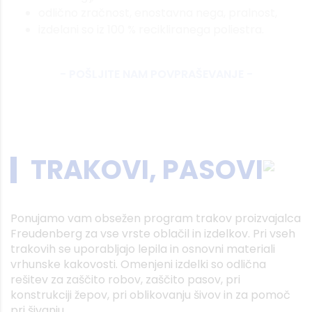
odlično zračnost, enostavna nega, pralnost,
izdelani so iz 100 % recikliranega poliestra.
- POŠLJITE NAM POVPRAŠEVANJE -
TRAKOVI, PASOVI
Ponujamo vam obsežen program trakov proizvajalca
Freudenberg za vse vrste oblačil in izdelkov. Pri vseh
trakovih se uporabljajo lepila in osnovni materiali
vrhunske kakovosti. Omenjeni izdelki so odlična
rešitev za zaščito robov, zaščito pasov, pri
konstrukciji žepov, pri oblikovanju šivov in za pomoč
pri šivanju.