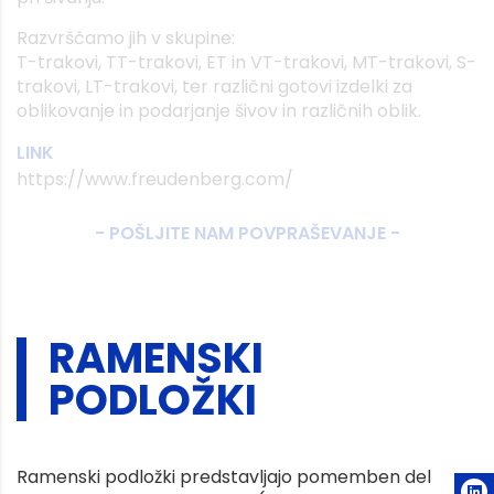
Razvrščamo jih v skupine:
T-trakovi, TT-trakovi, ET in VT-trakovi, MT-trakovi, S-
trakovi, LT-trakovi, ter različni gotovi izdelki za
oblikovanje in podarjanje šivov in različnih oblik.
LINK
https://www.freudenberg.com/
- POŠLJITE NAM POVPRAŠEVANJE -
RAMENSKI
PODLOŽKI
Ramenski podložki predstavljajo pomemben del