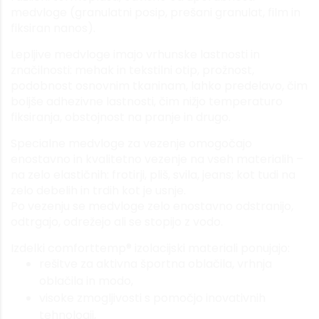
medvloge (granulatni posip, prešani granulat, film in
fiksiran nanos).
Lepljive medvloge imajo vrhunske lastnosti in
značilnosti: mehak in tekstilni otip, prožnost,
podobnost osnovnim tkaninam, lahko predelavo, čim
boljše adhezivne lastnosti, čim nižjo temperaturo
fiksiranja, obstojnost na pranje in drugo.
Specialne medvloge za vezenje omogočajo
enostavno in kvalitetno vezenje na vseh materialih –
na zelo elastičnih: frotirji, pliš, svila, jeans; kot tudi na
zelo debelih in trdih kot je usnje.
Po vezenju se medvloge zelo enostavno odstranijo,
odtrgajo, odrežejo ali se stopijo z vodo.
Izdelki comforttemp® izolacijski materiali ponujajo:
rešitve za aktivna športna oblačila, vrhnja
oblačila in modo,
visoke zmogljivosti s pomočjo inovativnih
tehnologij,