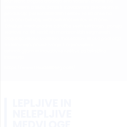
160-letno bogato tradicijo ena vodilnih znamk na
svetovnem tržišču. Strmi k inovativnim procesom in
produkcijo personaliziranih rešitev za stranke na
področju tekstilij, netkanih materialov in tkanin.
Združuje mednarodne združbe vseh sektorjev, ponuja
storitve na 40 različnih marketinških segmentih.
Obljublja visoko kvaliteto materialov, široka področja
sodelovanja, povezovanje z najnovejšimi
tehnologijami in inovativne rešitve za tekstilno
industrijo.
https://www.freudenberg.com/
LEPLJIVE IN
NELEPLJIVE
MEDVLOGE