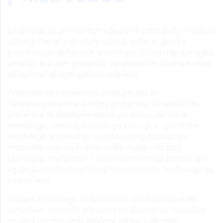
Medvloge so pomemben dejavnik pri izgledu in videzu
oblačil. Dajejo potrebno obliko, videz in gladko
površino, na določenih mestih pa tudi utrdijo (pregibi,
zavihki) in s tem poskrbijo za popoln in dovršen videz
oblačil ter drugih gotovih izdelkov.
Ponašajo se s številnimi produkti kot so:
Tkanine, pletenine, krožne pletenine, bi-elastične
pletenine in elastične samo po votku, netkane
medvloge, canvas, medvloge za srajce, specialne
medvloge za vezenje, comforttemp® izolacijski
materiali, trakovi in oblikovani trakovi za lažjo
obdelavo, medvloge – vezni elementi za pomoč pri
lepljenju različnih aplikacij in materialov za doseganje
trajnih vezi.
Lepljive medvloge so izdelane iz visokokvalitetnih
vlaknovin, tkanin in pletenin, na katerih so nanešeni
različni termoplasti, odvisno od uporabnosti