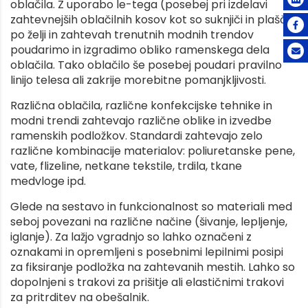
oblačila. Z uporabo le-tega (posebej pri izdelavi
zahtevnejših oblačilnih kosov kot so suknjiči in plašči)
po želji in zahtevah trenutnih modnih trendov
poudarimo in izgradimo obliko ramenskega dela
oblačila. Tako oblačilo še posebej poudari pravilno
linijo telesa ali zakrije morebitne pomanjkljivosti.
Različna oblačila, različne konfekcijske tehnike in
modni trendi zahtevajo različne oblike in izvedbe
ramenskih podložkov. Standardi zahtevajo zelo
različne kombinacije materialov: poliuretanske pene,
vate, flizeline, netkane tekstile, trdila, tkane
medvloge ipd.
Glede na sestavo in funkcionalnost so materiali med
seboj povezani na različne načine (šivanje, lepljenje,
iglanje). Za lažjo vgradnjo so lahko označeni z
oznakami in opremljeni s posebnimi lepilnimi posipi
za fiksiranje podložka na zahtevanih mestih. Lahko so
dopolnjeni s trakovi za prišitje ali elastičnimi trakovi
za pritrditev na obešalnik.