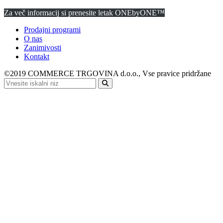
Za več informacij si prenesite letak ONEbyONE™
Prodajni programi
O nas
Zanimivosti
Kontakt
©2019 COMMERCE TRGOVINA d.o.o., Vse pravice pridržane