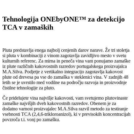
Tehnologija ONEbyONE™ za detekcijo
TCA v zamaških
Pluta predstavlja enega najbolj cenjenih darov narave. Že tri stoletja
si pluta v kombinaciji z vinom zagotavlja zavidljivo mesto v svetu
kulturnih referenc. Za mirna in peneča vina vam ponujamo zamaške
iz plute različnih kakovostnih razredov portugalskega proizvajalca
M.A.Silva. Podjetje z vertikalno integracijo zagotavlja kakovost
plute od drevesa pa vse do zamaška v steklenici vina. V zadnjih 48
letih se je uvrstilo med vodilne na področju razvoja in proizvodnje
čistilne tehnologije za pluto.
Če pridelujete vina najvišje kakovosti, vam svetujemo plutovinaste
zamaške najvišjih dveh kakovostnih razredov. Obenem je za
dodatno varnost proizvajalec M.A.Silva razvil metodo za testiranje
vsebnosti TCA (2,4,6-trikloroanizol), ki v previsokih koncentracijah
povzroča t.i. vonj po zamašku.