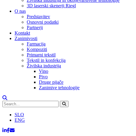
Živilska industrija in okoljevarstvene tehnologije
3D laserski skenerji Riegl
O nas
Predstavitev
Osnovni podatki
Partnerji
Kontakt
Zanimivosti
Farmacija
Kompoziti
Primarni tekstil
Tekstil in konfekcija
Živilska industrija
Vino
Pivo
Druge pijače
Zanimive tehnologije
SLO
ENG