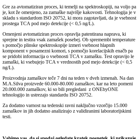
Gre za avtomatiziran proces, ki temelji na spektroskopiji, na voljo pa
je, kot že omenjeno, za zamaške najvišje kakovosti. Tehnologija je v
skladu s standardom ISO 20752, ki mora zagotavljati, da je vsebnost
prostega TCA pod mejo detekcije (< 0,5 ng/L).
Omenjeni avtomatiziran proces opravlja patentirana naprava, ki
sprejme in testira vsak zamašek posebej. Ob spremembi temperature
s pomočjo plinske spektroskopije izmeri vsebnost hlapnih
komponent v posamezni komori, s pomočjo korelacijskih enačb pa
se pridobi informacija o vsebnosti TCA v zamašku. Test opravijo le
zamaški, ki vsebujejo TCA v vrednostih pod mejo detekcije (< 0,5
ng/L).
Proizvodnja zamaškov teče 7 dni na teden v dveh izmenah. Na dan
M.A.Silva proizvede 60.000-80.000 zamaškov, kar na leto pomeni
20.000.000 zamaškov, ki so bili pregledani z ONEbyONE
tehnologijo in ustrezajo standardu ISO 20752.
Za dodatno varnost na tedenski ravni naključno vzorčijo 15.000
zamaškov in jih dodatno analizirajo z validiranimi laboratorijskimi
testi.
Vabimo vas, da si spodaj ogledate kratek posnetek, ki prikazuje