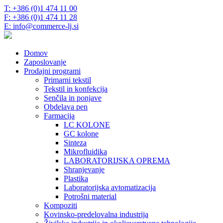
T: +386 (0)1 474 11 00
F: +386 (0)1 474 11 28
E: info@commerce-lj.si
Domov
Zaposlovanje
Prodajni programi
Primarni tekstil
Tekstil in konfekcija
Senčila in ponjave
Obdelava pen
Farmacija
LC KOLONE
GC kolone
Sinteza
Mikrofluidika
LABORATORIJSKA OPREMA
Shranjevanje
Plastika
Laboratorijska avtomatizacija
Potrošni material
Kompoziti
Kovinsko-predelovalna industrija