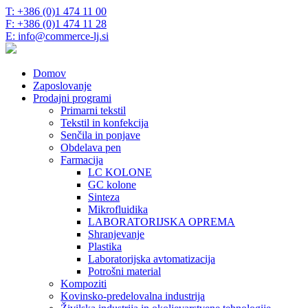
T: +386 (0)1 474 11 00
F: +386 (0)1 474 11 28
E: info@commerce-lj.si
Domov
Zaposlovanje
Prodajni programi
Primarni tekstil
Tekstil in konfekcija
Senčila in ponjave
Obdelava pen
Farmacija
LC KOLONE
GC kolone
Sinteza
Mikrofluidika
LABORATORIJSKA OPREMA
Shranjevanje
Plastika
Laboratorijska avtomatizacija
Potrošni material
Kompoziti
Kovinsko-predelovalna industrija