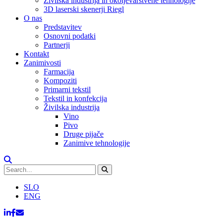
Živilska industrija in okoljevarstvene tehnologije
3D laserski skenerji Riegl
O nas
Predstavitev
Osnovni podatki
Partnerji
Kontakt
Zanimivosti
Farmacija
Kompoziti
Primarni tekstil
Tekstil in konfekcija
Živilska industrija
Vino
Pivo
Druge pijače
Zanimive tehnologije
SLO
ENG