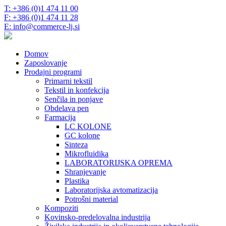
T: +386 (0)1 474 11 00
F: +386 (0)1 474 11 28
E: info@commerce-lj.si
Domov
Zaposlovanje
Prodajni programi
Primarni tekstil
Tekstil in konfekcija
Senčila in ponjave
Obdelava pen
Farmacija
LC KOLONE
GC kolone
Sinteza
Mikrofluidika
LABORATORIJSKA OPREMA
Shranjevanje
Plastika
Laboratorijska avtomatizacija
Potrošni material
Kompoziti
Kovinsko-predelovalna industrija