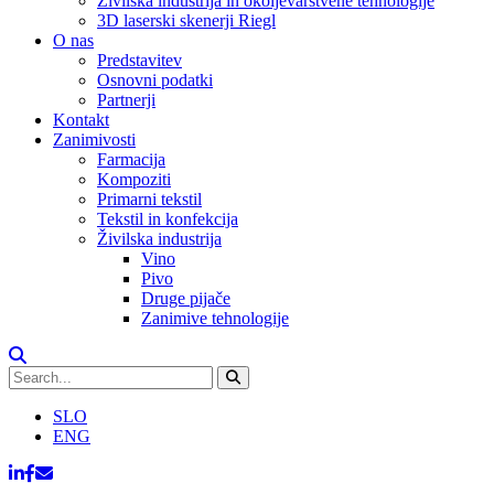
Živilska industrija in okoljevarstvene tehnologije
3D laserski skenerji Riegl
O nas
Predstavitev
Osnovni podatki
Partnerji
Kontakt
Zanimivosti
Farmacija
Kompoziti
Primarni tekstil
Tekstil in konfekcija
Živilska industrija
Vino
Pivo
Druge pijače
Zanimive tehnologije
SLO
ENG