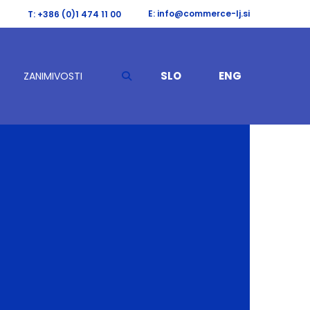
E: info@commerce-lj.si
T: +386 (0)1 474 11 00
SLO
ENG
ZANIMIVOSTI