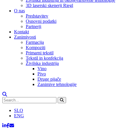
Živilska industrija in okoljevarstvene tehnologije
3D laserski skenerji Riegl
O nas
Predstavitev
Osnovni podatki
Partnerji
Kontakt
Zanimivosti
Farmacija
Kompoziti
Primarni tekstil
Tekstil in konfekcija
Živilska industrija
Vino
Pivo
Druge pijače
Zanimive tehnologije
SLO
ENG