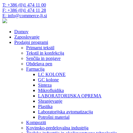
T: +386 (0)1 474 11 00
F: +386 (0)1 474 11 28
E: info@commerce-lj.si
Domov
Zaposlovanje
Prodajni programi
Primarni tekstil
Tekstil in konfekcija
Senčila in ponjave
Obdelava pen
Farmacija
LC KOLONE
GC kolone
Sinteza
Mikrofluidika
LABORATORIJSKA OPREMA
Shranjevanje
Plastika
Laboratorijska avtomatizacija
Potrošni material
Kompoziti
Kovinsko-predelovalna industrija