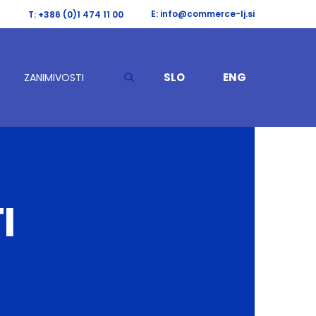
E: info@commerce-lj.si
T: +386 (0)1 474 11 00
SLO
ENG
ZANIMIVOSTI
I