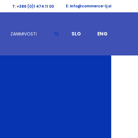
E: info@commerce-lj.si
T: +386 (0)1 474 11 00
SLO
ENG
ZANIMIVOSTI