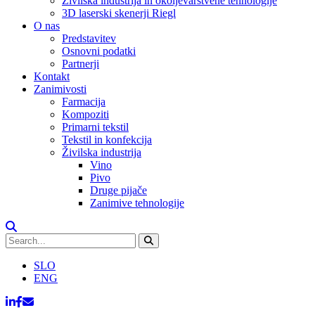
Živilska industrija in okoljevarstvene tehnologije
3D laserski skenerji Riegl
O nas
Predstavitev
Osnovni podatki
Partnerji
Kontakt
Zanimivosti
Farmacija
Kompoziti
Primarni tekstil
Tekstil in konfekcija
Živilska industrija
Vino
Pivo
Druge pijače
Zanimive tehnologije
SLO
ENG