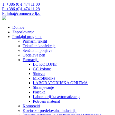
T: +386 (0)1 474 11 00
F: +386 (0)1 474 11 28
E: info@commerce-lj.si
Domov
Zaposlovanje
Prodajni programi
Primarni tekstil
Tekstil in konfekcija
Senčila in ponjave
Obdelava pen
Farmacija
LC KOLONE
GC kolone
Sinteza
Mikrofluidika
LABORATORIJSKA OPREMA
Shranjevanje
Plastika
Laboratorijska avtomatizacija
Potrošni material
Kompoziti
Kovinsko-predelovalna industrija