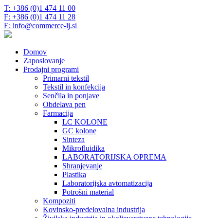
T: +386 (0)1 474 11 00
F: +386 (0)1 474 11 28
E: info@commerce-lj.si
Domov
Zaposlovanje
Prodajni programi
Primarni tekstil
Tekstil in konfekcija
Senčila in ponjave
Obdelava pen
Farmacija
LC KOLONE
GC kolone
Sinteza
Mikrofluidika
LABORATORIJSKA OPREMA
Shranjevanje
Plastika
Laboratorijska avtomatizacija
Potrošni material
Kompoziti
Kovinsko-predelovalna industrija