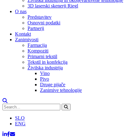
Živilska industrija in okoljevarstvene tehnologije
3D laserski skenerji Riegl
O nas
Predstavitev
Osnovni podatki
Partnerji
Kontakt
Zanimivosti
Farmacija
Kompoziti
Primarni tekstil
Tekstil in konfekcija
Živilska industrija
Vino
Pivo
Druge pijače
Zanimive tehnologije
SLO
ENG