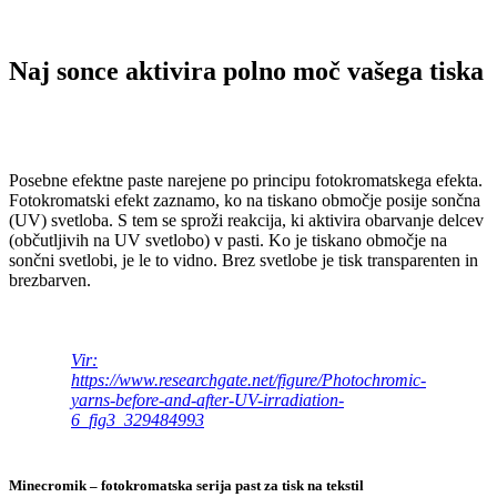
Naj sonce aktivira polno moč vašega tiska
Posebne efektne paste narejene po principu fotokromatskega efekta.
Fotokromatski efekt zaznamo, ko na tiskano območje posije sončna
(UV) svetloba. S tem se sproži reakcija, ki aktivira obarvanje delcev
(občutljivih na UV svetlobo) v pasti. Ko je tiskano območje na
sončni svetlobi, je le to vidno. Brez svetlobe je tisk transparenten in
brezbarven.
Vir:
https://www.researchgate.net/figure/Photochromic-
yarns-before-and-after-UV-irradiation-
6_fig3_329484993
Minecromik – fotokromatska serija past za tisk na tekstil