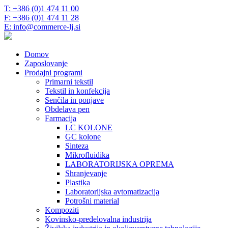
T: +386 (0)1 474 11 00
F: +386 (0)1 474 11 28
E: info@commerce-lj.si
Domov
Zaposlovanje
Prodajni programi
Primarni tekstil
Tekstil in konfekcija
Senčila in ponjave
Obdelava pen
Farmacija
LC KOLONE
GC kolone
Sinteza
Mikrofluidika
LABORATORIJSKA OPREMA
Shranjevanje
Plastika
Laboratorijska avtomatizacija
Potrošni material
Kompoziti
Kovinsko-predelovalna industrija