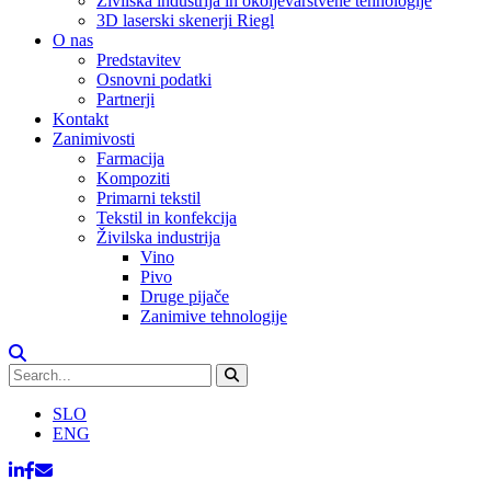
Živilska industrija in okoljevarstvene tehnologije
3D laserski skenerji Riegl
O nas
Predstavitev
Osnovni podatki
Partnerji
Kontakt
Zanimivosti
Farmacija
Kompoziti
Primarni tekstil
Tekstil in konfekcija
Živilska industrija
Vino
Pivo
Druge pijače
Zanimive tehnologije
SLO
ENG