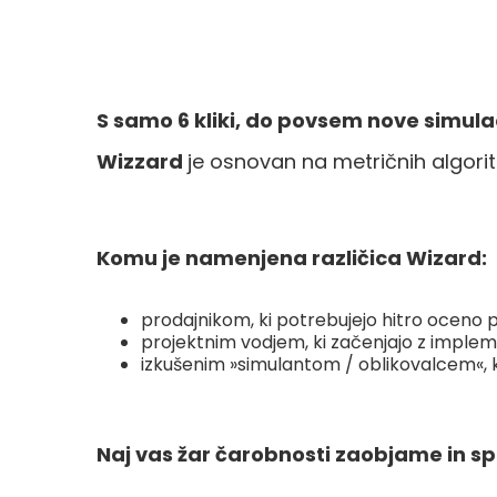
S samo 6 kliki, do povsem nove simulac
Wizzard
je osnovan na metričnih algori
Komu je namenjena različica Wizard:
prodajnikom, ki potrebujejo hitro oceno p
projektnim vodjem, ki začenjajo z implem
izkušenim »simulantom / oblikovalcem«, ki t
Naj vas žar čarobnosti zaobjame in s