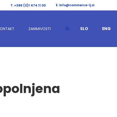
E: info@commerce-lj.si
T: +386 (0)1 474 11 00
SLO
ENG
KONTAKT
ZANIMIVOSTI
popolnjena