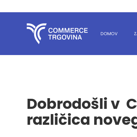
DOMOV
Z
Dobrodošli v C
različica nov